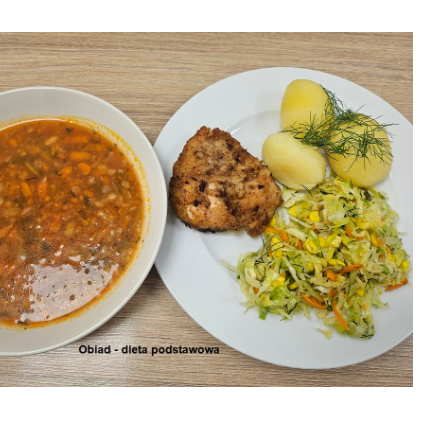
31-07-2026 obiad
26
31-07-2026
30-07-2026 obiad
śniadanie

2026-08-06

2026-08-06

8-06
2026-08-06