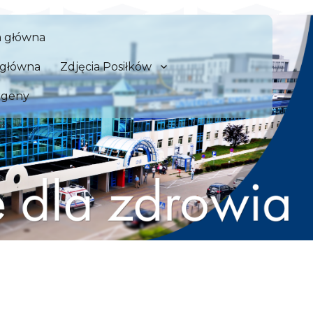
 Szpital Kliniczny we Wrocław
a główna
zdrowia
a główna
Zdjęcia Posiłków
rgeny