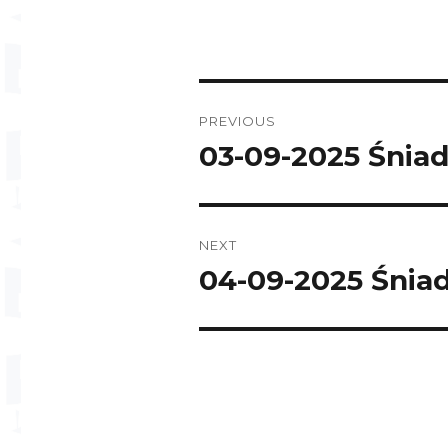
Post
PREVIOUS
navigation
03-09-2025 Śnia
Previous
post:
NEXT
04-09-2025 Śnia
Next
post: