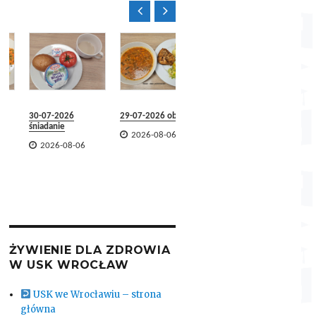


Jadłospi
29.07.20
07.08.2

2026-
30-07-2026
29-07-2026 obiad
29-07-2026
śniadanie
śniadanie

2026-08-06


2026-08-06
2026-08-06
ŻYWIENIE DLA ZDROWIA
W USK WROCŁAW
USK we Wrocławiu – strona
główna