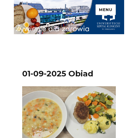
MENU
Uniwersytecki Szpital
Kliniczny we Wrocławiu –
Żywienie dla zdrowia
01-09-2025 Obiad