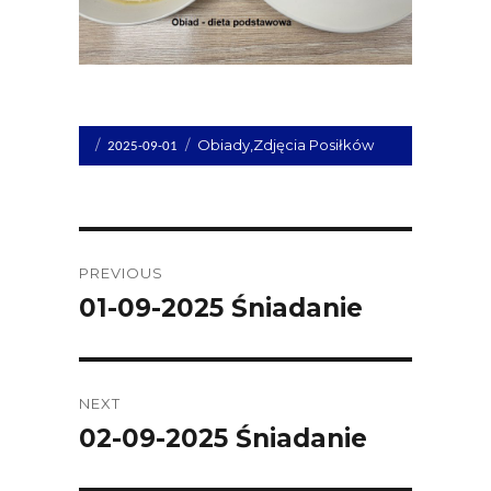
Opublikowano
Kategorie
Obiady
,
Zdjęcia Posiłków
2025-09-01
dnia
Post
PREVIOUS
navigation
01-09-2025 Śniadanie
Previous
post:
NEXT
02-09-2025 Śniadanie
Next
post: