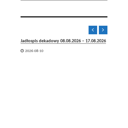


Jadłospis dekadowy 08.08.2026 – 17.08.2026

2026-08-10
06-08-2

2026-