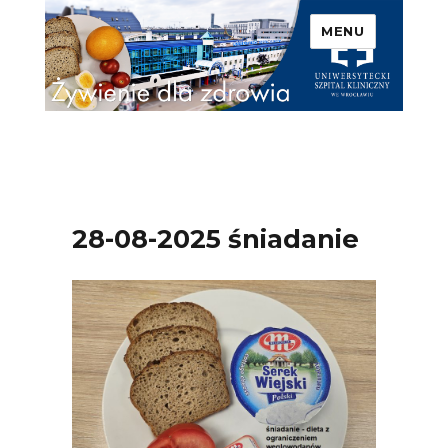
MENU
Uniwersytecki Szpital
Kliniczny we Wrocławiu –
Żywienie dla zdrowia
28-08-2025 śniadanie