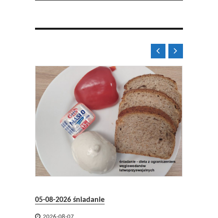


04-08-2
05-08-2026 śniadanie

2026-

2026-08-07