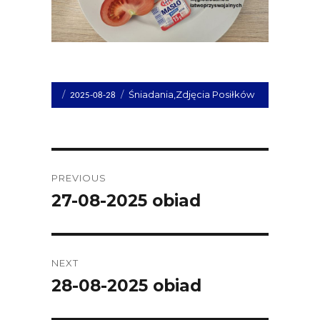
Opublikowano
Kategorie
Śniadania
,
Zdjęcia Posiłków
2025-08-28
dnia
Post
PREVIOUS
navigation
27-08-2025 obiad
Previous
post:
NEXT
28-08-2025 obiad
Next
post: