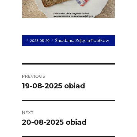
Opublikowano
Kategorie
Śniadania
,
Zdjęcia Posiłków
2025-08-20
dnia
Post
PREVIOUS
navigation
19-08-2025 obiad
Previous
post:
NEXT
20-08-2025 obiad
Next
post: