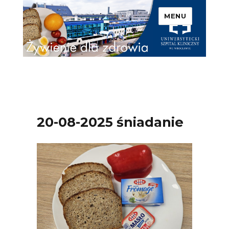
MENU
Uniwersytecki Szpital
Kliniczny we Wrocławiu –
Żywienie dla zdrowia
20-08-2025 śniadanie