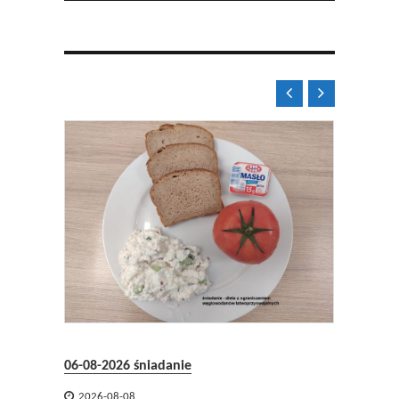


08.2026
06-08-2026 śniadanie
05-08-2


2026-08-08
2026-