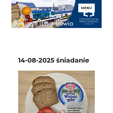
MENU
Uniwersytecki Szpital
Kliniczny we Wrocławiu –
Żywienie dla zdrowia
14-08-2025 śniadanie