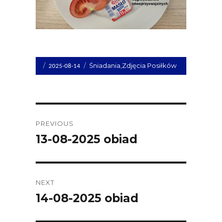
Opublikowano
Kategorie
Śniadania
,
Zdjęcia Posiłków
2025-08-14
dnia
Post
PREVIOUS
navigation
13-08-2025 obiad
Previous
post:
NEXT
14-08-2025 obiad
Next
post: