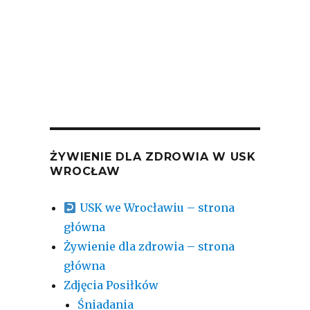
04-08-2

2026-
ŻYWIENIE DLA ZDROWIA W USK
WROCŁAW
USK we Wrocławiu – strona
główna
Żywienie dla zdrowia – strona
główna
Zdjęcia Posiłków
Śniadania