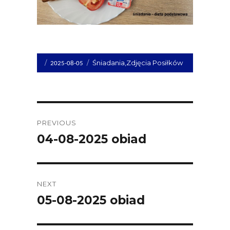
Opublikowano
Kategorie
Śniadania
,
Zdjęcia Posiłków
2025-08-05
dnia
Post
PREVIOUS
navigation
04-08-2025 obiad
Previous
post:
NEXT
05-08-2025 obiad
Next
post: