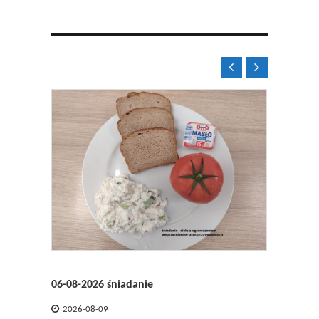


08.2026
06-08-2026 śniadanie
05-08-2


2026-08-09
2026-