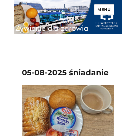
MENU
Uniwersytecki Szpital
Kliniczny we Wrocławiu –
Żywienie dla zdrowia
05-08-2025 śniadanie