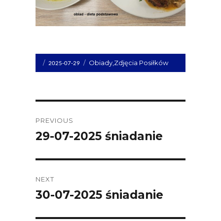
Opublikowano
Kategorie
Obiady
,
Zdjęcia Posiłków
2025-07-29
dnia
Post
PREVIOUS
navigation
29-07-2025 śniadanie
Previous
post:
NEXT
30-07-2025 śniadanie
Next
post: