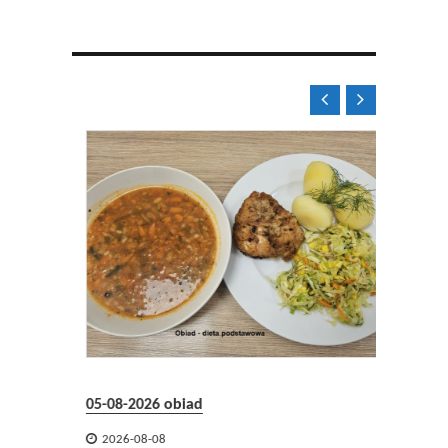


05-08-2026 obiad
05-08-2


2026-08-08
2026-