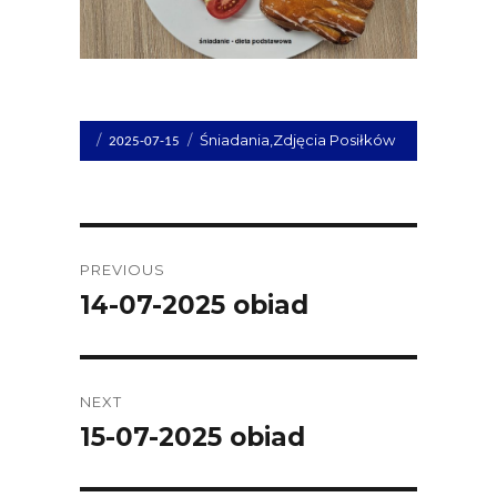
Opublikowano
Kategorie
Śniadania
,
Zdjęcia Posiłków
2025-07-15
dnia
Post
PREVIOUS
navigation
14-07-2025 obiad
Previous
post:
NEXT
15-07-2025 obiad
Next
post: