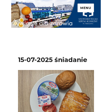
MENU
Uniwersytecki Szpital
Kliniczny we Wrocławiu –
Żywienie dla zdrowia
15-07-2025 śniadanie