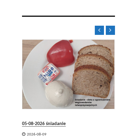


04-08-2026 obiad
-2026 śniadanie

2026-08-09
6-08-09