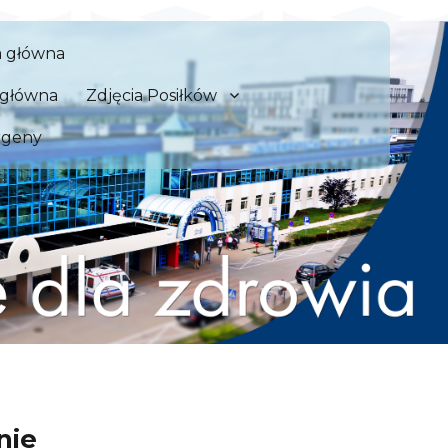
 Szpital Kliniczny we Wrocław
a główna
zdrowia
a główna
Zdjęcia Posiłków
rgeny
nie