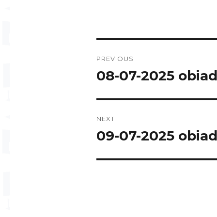
Post
PREVIOUS
navigation
08-07-2025 obia
Previous
post:
NEXT
09-07-2025 obia
Next
post: