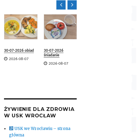


30-07-2026 obiad
30-07-2026
29-07-2026 obiad
29-07-2
śniadanie
śniadani


2026-08-07
2026-08-07


2026-08-07
2026-
ŻYWIENIE DLA ZDROWIA
W USK WROCŁAW
USK we Wrocławiu – strona
główna