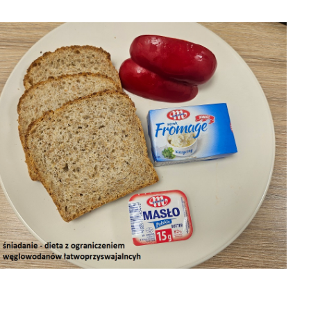
31-07-2026 obiad
6 obiad
03-08-2026
31-07-2026
śniadanie
śniadanie

2026-08-07
8-07


2026-08-07
2026-08-07