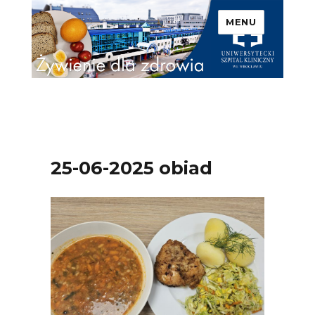
MENU
Uniwersytecki Szpital
Kliniczny we Wrocławiu –
Żywienie dla zdrowia
25-06-2025 obiad