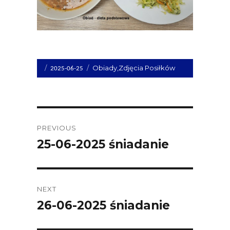
Opublikowano
Kategorie
Obiady
,
Zdjęcia Posiłków
2025-06-25
dnia
Post
PREVIOUS
navigation
25-06-2025 śniadanie
Previous
post:
NEXT
26-06-2025 śniadanie
Next
post: