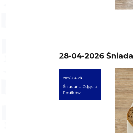
28-04-2026 Śniada
Opublikowano
2026-04-28
dnia
Kategorie
Śniadania
,
Zdjęcia
Posiłków