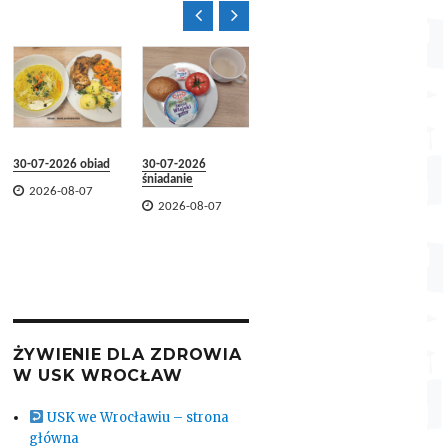


30-07-2026 obiad
30-07-2026
29-07-2026 obiad
29-07-2
śniadanie
śniadani


2026-08-07
2026-08-07


2026-08-07
2026-
ŻYWIENIE DLA ZDROWIA
W USK WROCŁAW
USK we Wrocławiu – strona
główna