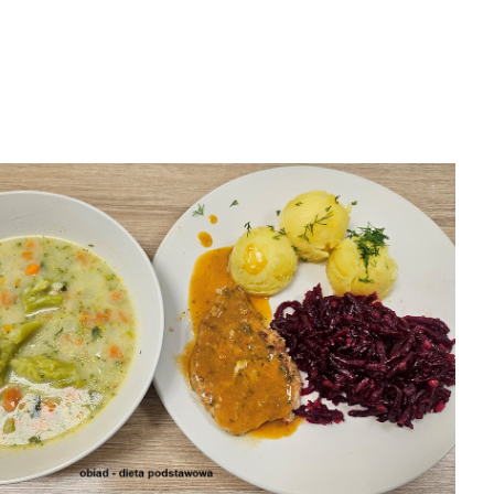
31-07-2026 obiad
6 obiad
03-08-2026
31-07-2026
śniadanie
śniadanie

2026-08-07
8-07


2026-08-07
2026-08-07