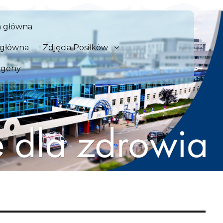
 Szpital Kliniczny we Wrocław
a główna
zdrowia
a główna
Zdjęcia Posiłków
rgeny