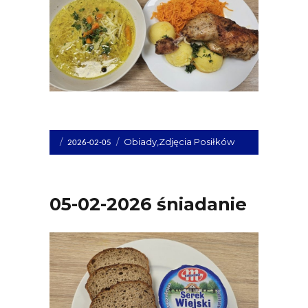
Opublikowano
Kategorie
Obiady
,
Zdjęcia Posiłków
2026-02-05
dnia
05-02-2026 śniadanie