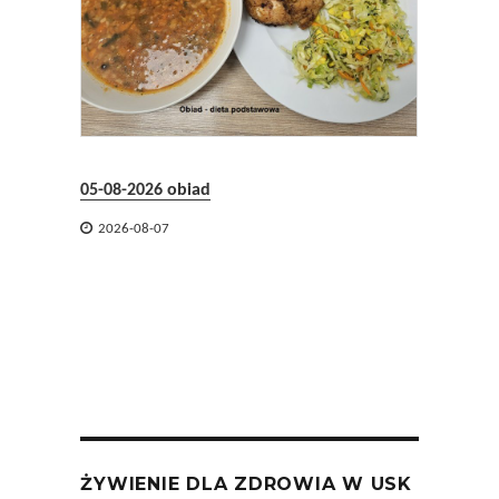
05-08-2026 obiad
05-08-2


2026-08-07
2026-
ŻYWIENIE DLA ZDROWIA W USK