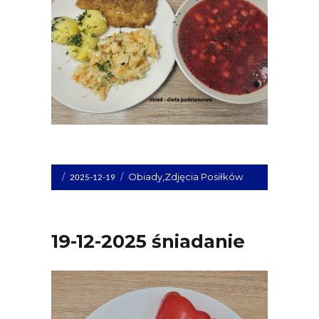
Opublikowano
Kategorie
Obiady
,
Zdjęcia Posiłków
2025-12-19
dnia
19-12-2025 śniadanie