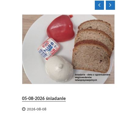


04-08-2
05-08-2026 śniadanie

2026-

2026-08-08