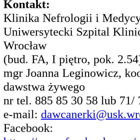
Kontakt:
Klinika Nefrologii i Medyc
Uniwersytecki Szpital Klini
Wrocław
(bud. FA, I piętro, pok. 2.54
mgr Joanna Leginowicz, koo
dawstwa żywego
nr tel. 885 85 30 58 lub 71/
e-mail:
dawcanerki@usk.wr
Facebook: