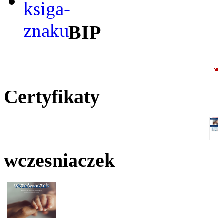
BIP
Certyfikaty
wczesniaczek