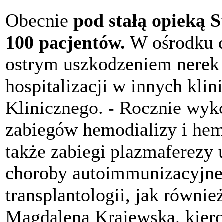
Obecnie
pod stałą opieką St
100 pacjentów.
W ośrodku d
ostrym uszkodzeniem nerek
hospitalizacji w innych kli
Klinicznego. - Rocznie wyk
zabiegów hemodializy i hem
także zabiegi plazmaferezy
choroby autoimmunizacyjne z
transplantologii, jak równie
Magdalena Krajewska, kiero