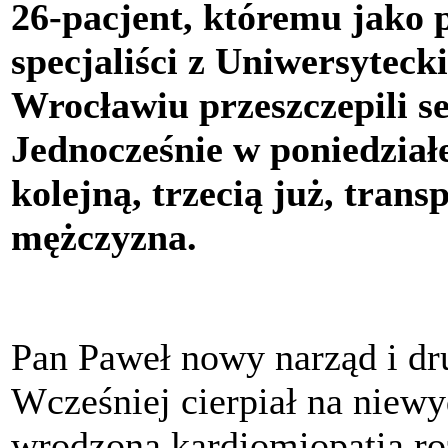
26-pacjent, któremu jako
specjaliści z Uniwersyteck
Wrocławiu przeszczepili se
Jednocześnie w poniedzia
kolejną, trzecią już, trans
mężczyzna.
Pan Paweł nowy narząd i dru
Wcześniej cierpiał na niew
wrodzoną kardiomiopatią roz