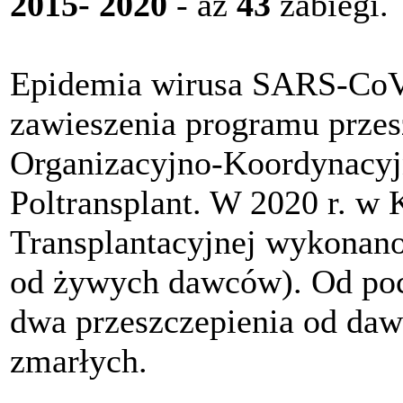
2015- 2020
- aż
43
zabiegi.
Epidemia wirusa SARS-CoV
zawieszenia programu przes
Organizacyjno-Koordynacyjn
Poltransplant. W 2020 r. w 
Transplantacyjnej wykonano
od żywych dawców). Od poc
dwa przeszczepienia od da
zmarłych.