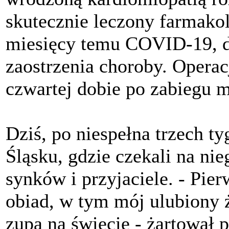
skutecznie leczony farmakol
miesięcy temu COVID-19, 
zaostrzenia choroby. Operac
czwartej dobie po zabiegu m
Dziś, po niespełna trzech t
Śląsku, gdzie czekali na ni
synków i przyjaciele. - Pier
obiad, w tym mój ulubiony ż
zupa na świecie - żartował p