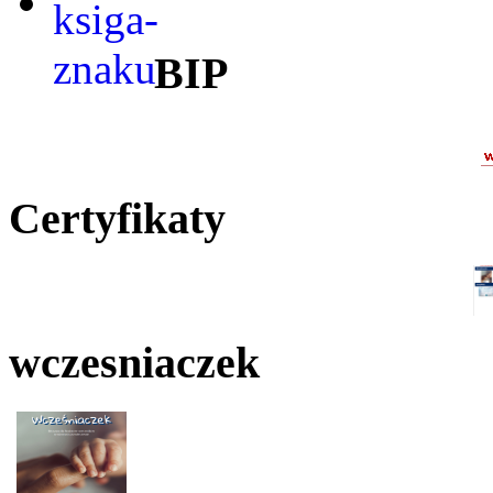
BIP
Certyfikaty
wczesniaczek