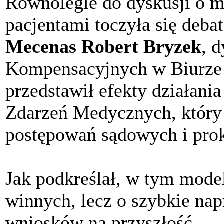
Równolegle do dyskusji o m
pacjentami toczyła się deba
Mecenas Robert Bryzek
, 
Kompensacyjnych w Biurze 
przedstawił efekty działan
Zdarzeń Medycznych, który s
postępowań sądowych i prok
Jak podkreślał, w tym mode
winnych, lecz o szybkie nap
wniosków na przyszłość.