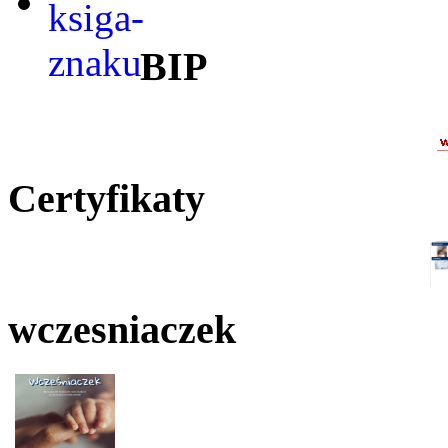
BIP
Certyfikaty
wczesniaczek