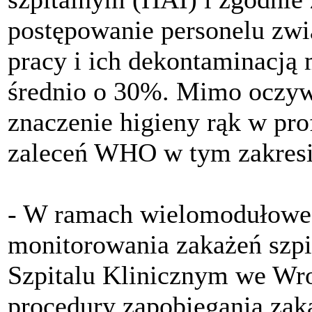
postępowanie personelu zwi
pracy i ich dekontaminacją
średnio o 30%. Mimo oczyw
znaczenie higieny rąk w pro
zaleceń WHO w tym zakresie 
- W ramach wielomodułoweg
monitorowania zakażeń szp
Szpitalu Klinicznym we Wr
procedury zapobiegania za