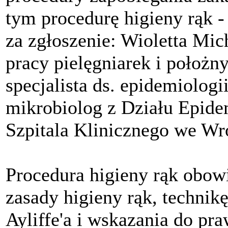
tym procedurę higieny rąk 
za zgłoszenie: Wioletta Mich
pracy pielęgniarek i położn
specjalista ds. epidemiologi
mikrobiolog z Działu Epide
Szpitala Klinicznego we Wr
Procedura higieny rąk obow
zasady higieny rąk, technik
Ayliffe'a i wskazania do pr