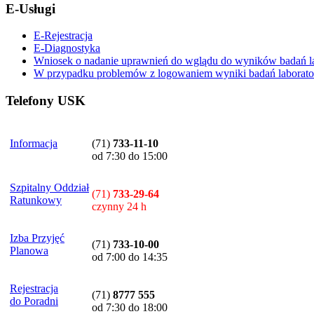
E-Usługi
E-Rejestracja
E-Diagnostyka
Wniosek o nadanie uprawnień do wglądu do wyników badań la
W przypadku problemów z logowaniem wyniki badań laboratory
Telefony USK
Informacja
(71)
733-11-10
od 7:30 do 15:00
Szpitalny Oddział
(71)
733-29-64
Ratunkowy
czynny 24 h
Izba Przyjęć
(71)
733-10-00
Planowa
od 7:00 do 14:35
Rejestracja
(71)
8777 555
do Poradni
od 7:30 do 18:00