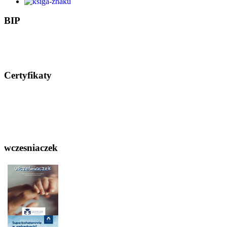
BIP
Certyfikaty
wczesniaczek