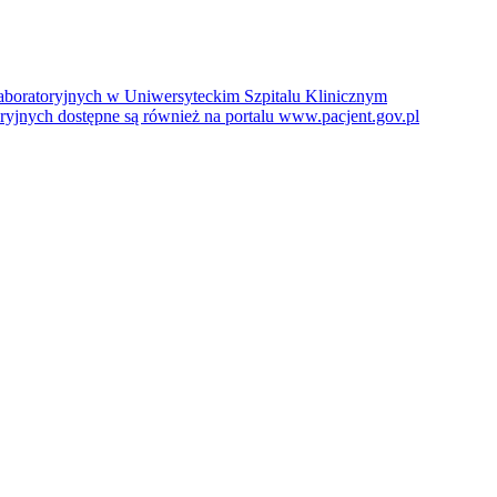
boratoryjnych w Uniwersyteckim Szpitalu Klinicznym
jnych dostępne są również na portalu www.pacjent.gov.pl