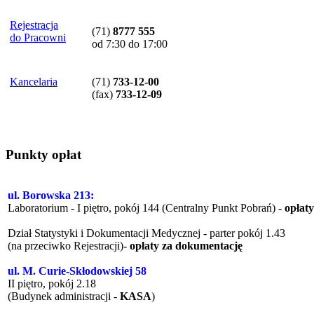
Rejestracja
(71)
8777 555
do Pracowni
od 7:30 do 17:00
Kancelaria
(71)
733-12-00
(
fax
)
733-12-09
Punkty opłat
ul. Borowska 213:
Laboratorium - I piętro, pokój 144 (Centralny Punkt Pobrań) -
opłat
Dział Statystyki i Dokumentacji Medycznej - parter pokój 1.43
(na przeciwko Rejestracji)-
opłaty za dokumentację
ul. M. Curie-Skłodowskiej 58
II piętro, pokój 2.18
(Budynek administracji -
KASA
)