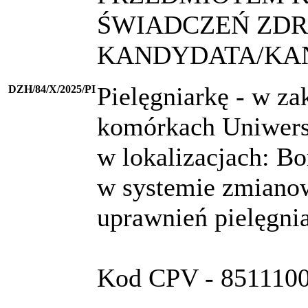
ŚWIADCZEŃ ZD
KANDYDATA/KA
Pielęgniarkę - w za
DZH/84/X/2025/PI
komórkach Uniwersy
w lokalizacjach: B
w systemie zmiano
uprawnień pielęgnia
Kod CPV - 85111000