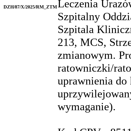
Leczenia Urazó
DZH/87/X/2025/RM_ZTM
Szpitalny Oddz
Szpitala Klinic
213, MCS, Strze
zmianowym. Pro
ratowniczki/ra
uprawnienia do
uprzywilejowany
wymaganie).