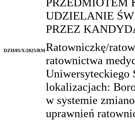
PRZEDMIOTEM 
UDZIELANIE Ś
PRZEZ KANDYD
Ratowniczkę/ratow
DZH/85/X/2025/RM
ratownictwa medy
Uniwersyteckiego 
lokalizacjach: Bor
w systemie zmian
uprawnień ratowni