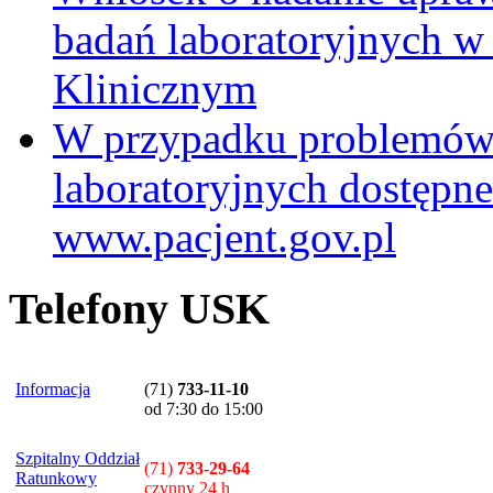
badań laboratoryjnych w
Klinicznym
W przypadku problemów
laboratoryjnych dostępne
www.pacjent.gov.pl
Telefony USK
Informacja
(71)
733-11-10
od 7:30 do 15:00
Szpitalny Oddział
(71)
733-29-64
Ratunkowy
czynny 24 h