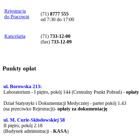
Rejestracja
(71)
8777 555
do Pracowni
od 7:30 do 17:00
Kancelaria
(71)
733-12-00
(
fax
)
733-12-09
Punkty opłat
ul. Borowska 213:
Laboratorium - I piętro, pokój 144 (Centralny Punkt Pobrań) -
opłat
Dział Statystyki i Dokumentacji Medycznej - parter pokój 1.43
(na przeciwko Rejestracji)-
opłaty za dokumentację
ul. M. Curie-Skłodowskiej 58
II piętro, pokój 2.18
(Budynek administracji -
KASA
)