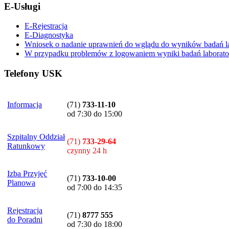
E-Usługi
E-Rejestracja
E-Diagnostyka
Wniosek o nadanie uprawnień do wglądu do wyników badań la
W przypadku problemów z logowaniem wyniki badań laboratory
Telefony USK
Informacja
(71)
733-11-10
od 7:30 do 15:00
Szpitalny Oddział
(71)
733-29-64
Ratunkowy
czynny 24 h
Izba Przyjęć
(71)
733-10-00
Planowa
od 7:00 do 14:35
Rejestracja
(71)
8777 555
do Poradni
od 7:30 do 18:00