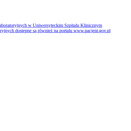
boratoryjnych w Uniwersyteckim Szpitalu Klinicznym
jnych dostępne są również na portalu www.pacjent.gov.pl