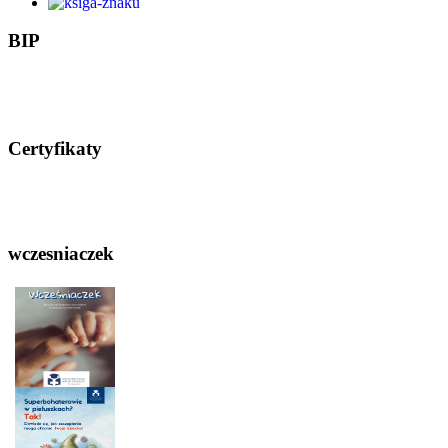
BIP
Certyfikaty
wczesniaczek