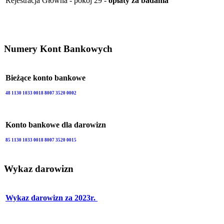
Rejestracja Główna - pokój 29 -
opłaty za badania
Numery Kont Bankowych
Bieżące konto bankowe
48 1130 1033 0018 8007 3520 0002
Konto bankowe dla darowizn
85 1130 1033 0018 8007 3520 0015
Wykaz darowizn
Wykaz darowizn za 2023r.