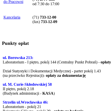
do Pracowni
od 7:30 do 17:00
Kancelaria
(71)
733-12-00
(
fax
)
733-12-09
Punkty opłat
ul. Borowska 213:
Laboratorium - I piętro, pokój 144 (Centralny Punkt Pobrań) -
opłat
Dział Statystyki i Dokumentacji Medycznej - parter pokój 1.43
(na przeciwko Rejestracji)-
opłaty za dokumentację
ul. M. Curie-Skłodowskiej 58
II piętro, pokój 2.18
(Budynek administracji -
KASA
)
Strzelin ul.Wrocławska 46:
Laboratorium - pokój 21