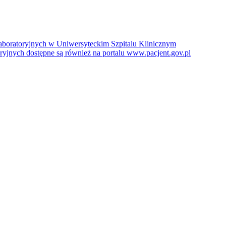
boratoryjnych w Uniwersyteckim Szpitalu Klinicznym
jnych dostępne są również na portalu www.pacjent.gov.pl