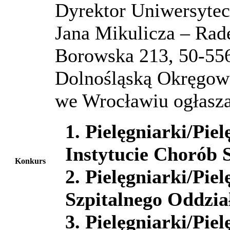
Dyrektor Uniwersytec
Jana Mikulicza – Rad
Borowska 213, 50-55
Dolnośląską Okręgową
we Wrocławiu ogłasza
1. Pielęgniarki/Pi
Instytucie Chorób S
Konkurs
2. Pielęgniarki/Pie
Szpitalnego Oddzi
3. Pielęgniarki/Pi