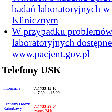
badań laboratoryjnych w
Klinicznym
W przypadku problemów
laboratoryjnych dostępne
www.pacjent.gov.pl
Telefony USK
Informacja
(71)
733-11-10
od 7:30 do 15:00
Szpitalny Oddział
(71)
733-29-64
Ratunkowy
czynny 24 h