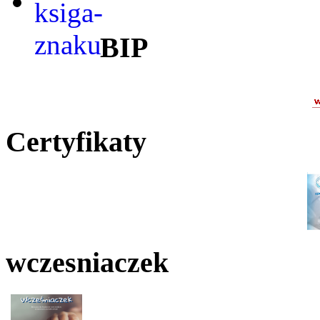
BIP
Certyfikaty
wczesniaczek