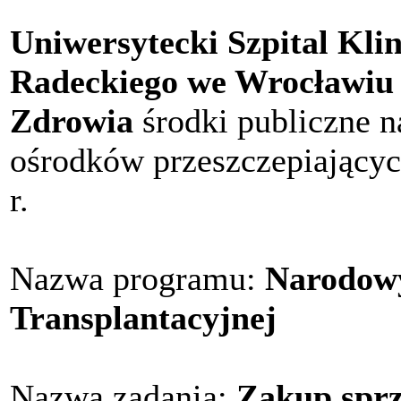
Uniwersytecki Szpital Kli
Radeckiego we Wrocławiu
Zdrowia
środki publiczne na
ośrodków przeszczepiający
r.
Nazwa programu:
Narodowy
Transplantacyjnej
Nazwa zadania:
Zakup sprz