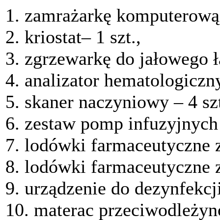
1. zamrażarkę komputerową 
2. kriostat– 1 szt.,
3. zgrzewarkę do jałowego ł
4. analizator hematologiczny
5. skaner naczyniowy – 4 szt
6. zestaw pomp infuzyjnych z
7. lodówki farmaceutyczne z
8. lodówki farmaceutyczne z
9. urządzenie do dezynfekcji
10. materac przeciwodleżyno