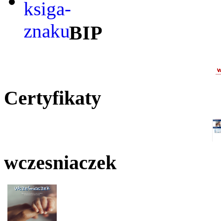
BIP
Certyfikaty
wczesniaczek