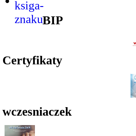
BIP
Certyfikaty
wczesniaczek