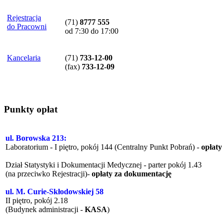
Rejestracja
(71)
8777 555
do Pracowni
od 7:30 do 17:00
Kancelaria
(71)
733-12-00
(
fax
)
733-12-09
Punkty opłat
ul. Borowska 213:
Laboratorium - I piętro, pokój 144 (Centralny Punkt Pobrań) -
opłat
Dział Statystyki i Dokumentacji Medycznej - parter pokój 1.43
(na przeciwko Rejestracji)-
opłaty za dokumentację
ul. M. Curie-Skłodowskiej 58
II piętro, pokój 2.18
(Budynek administracji -
KASA
)