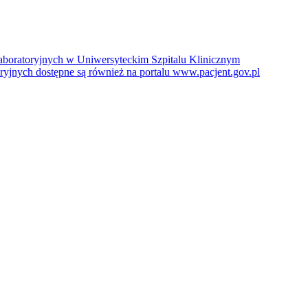
boratoryjnych w Uniwersyteckim Szpitalu Klinicznym
jnych dostępne są również na portalu www.pacjent.gov.pl