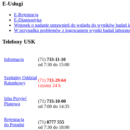
E-Usługi
E-Rejestracja
E-Diagnostyka
Wniosek o nadanie uprawnień do wglądu do wyników badań la
W przypadku problemów z logowaniem wyniki badań laboratory
Telefony USK
Informacja
(71)
733-11-10
od 7:30 do 15:00
Szpitalny Oddział
(71)
733-29-64
Ratunkowy
czynny 24 h
Izba Przyjęć
(71)
733-10-00
Planowa
od 7:00 do 14:35
Rejestracja
(71)
8777 555
do Poradni
od 7:30 do 18:00