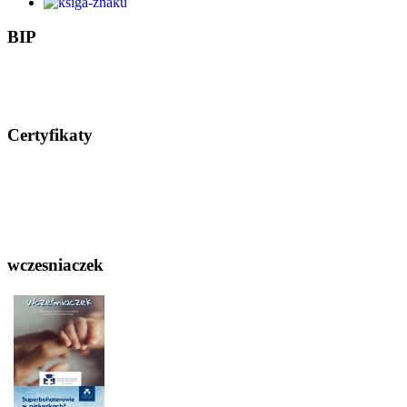
BIP
Certyfikaty
wczesniaczek