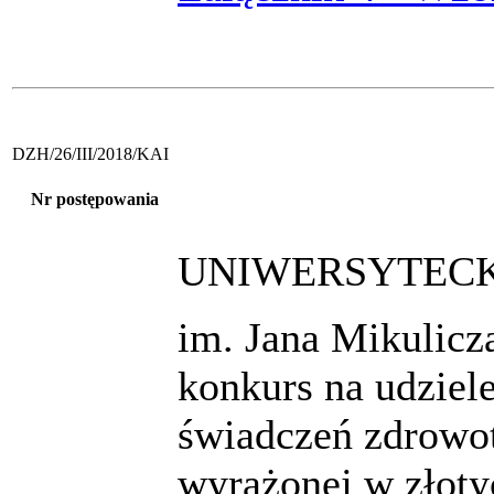
DZH/26/III/2018/KAI
Nr postępowania
UNIWERSYTECKI
im. Jana Mikulicz
konkurs na udzie
świadczeń zdrowot
wyrażonej w złoty