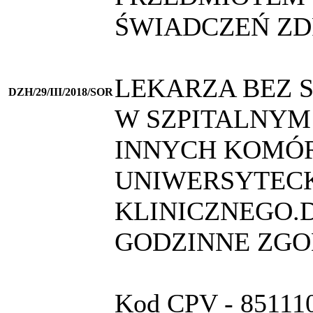
ŚWIADCZEŃ ZD
LEKARZA BEZ 
DZH/29/III/2018/SOR
W SZPITALNY
INNYCH KOMÓ
UNIWERSYTECK
KLINICZNEGO.D
GODZINNE ZGO
Kod CPV - 851110