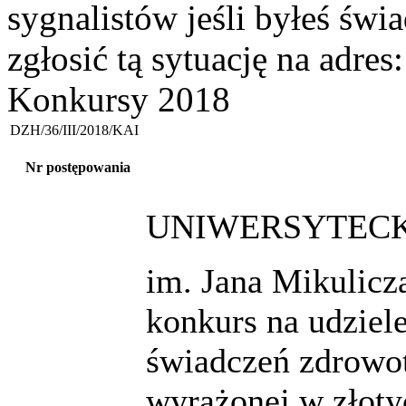
sygnalistów jeśli byłeś św
zgłosić tą sytuację na adres
Konkursy 2018
DZH/36/III/2018/KAI
Nr postępowania
UNIWERSYTECKI
im. Jana Mikulicz
konkurs na udzie
świadczeń zdrowot
wyrażonej w złoty