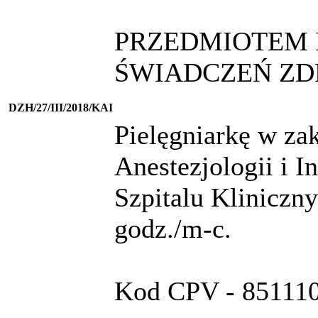
PRZEDMIOTEM 
ŚWIADCZEŃ ZD
DZH/27/III/2018/KAI
Pielęgniarkę w zak
Anestezjologii i 
Szpitalu Kliniczn
godz./m-c.
Kod CPV - 8511100