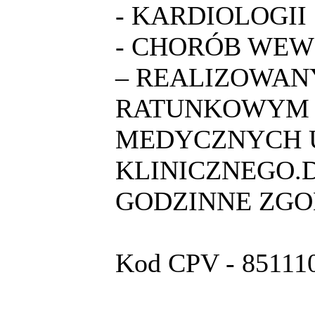
- KARDIOLOGII
- CHORÓB WE
– REALIZOWAN
RATUNKOWYM 
MEDYCZNYCH U
KLINICZNEGO.D
GODZINNE ZGO
Kod CPV - 851110