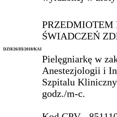
PRZEDMIOTEM 
ŚWIADCZEŃ ZD
DZH/26/III/2018/KAI
Pielęgniarkę w zak
Anestezjologii i 
Szpitalu Kliniczn
godz./m-c.
Kod CPV - 8511100