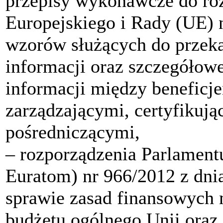
przepisy wykonawcze do ro
Europejskiego i Rady (UE) 
wzorów służących do przek
informacji oraz szczegółow
informacji między beneficje
zarządzającymi, certyfikuj
pośredniczącymi,
‒ rozporządzenia Parlament
Euratom) nr 966/2012 z dnia
sprawie zasad finansowych 
budżetu ogólnego Unii oraz