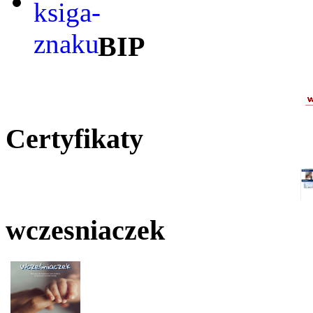
BIP
Certyfikaty
wczesniaczek