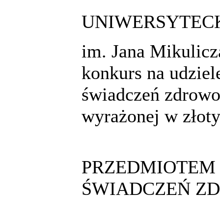
UNIWERSYTECK
im. Jana Mikulic
konkurs na udzie
świadczeń zdrowot
wyrażonej w złot
PRZEDMIOTEM 
ŚWIADCZEŃ ZD