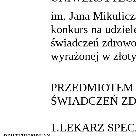
im. Jana Mikulic
konkurs na udzie
świadczeń zdrowo
wyrażonej w złot
PRZEDMIOTEM 
ŚWIADCZEŃ Z
1.LEKARZ SPE
DZH/51/III/2016/KAN