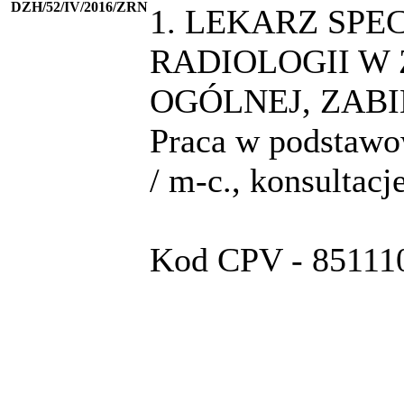
DZH/52/IV/2016/ZRN
1. LEKARZ SPE
RADIOLOGII W
OGÓLNEJ, ZABI
Praca w podstawow
/ m-c., konsultacje
Kod CPV - 851110