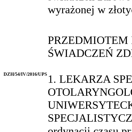
wyrażonej w złoty
PRZEDMIOTEM 
ŚWIADCZEŃ ZD
DZH/54/IV/2016/UPS
1. LEKARZA SP
OTOLARYNGOLO
UNIWERSYTEC
SPECJALISTYCZN
ordynacji czasu pr