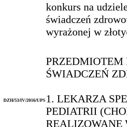
konkurs na udzie
świadczeń zdrowot
wyrażonej w złoty
PRZEDMIOTEM 
ŚWIADCZEŃ ZD
1. LEKARZA SP
DZH/53/IV/2016/UPS
PEDIATRII (CH
REALIZOWANE 