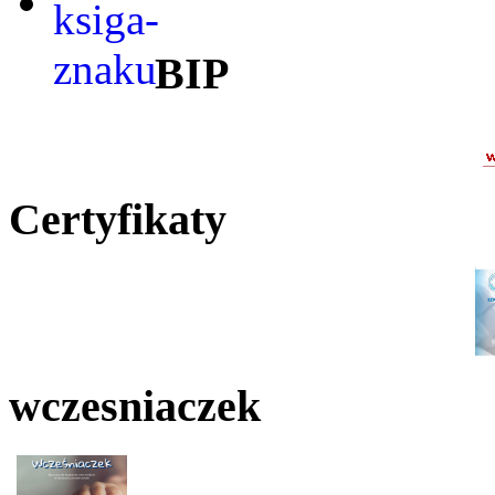
BIP
Certyfikaty
wczesniaczek