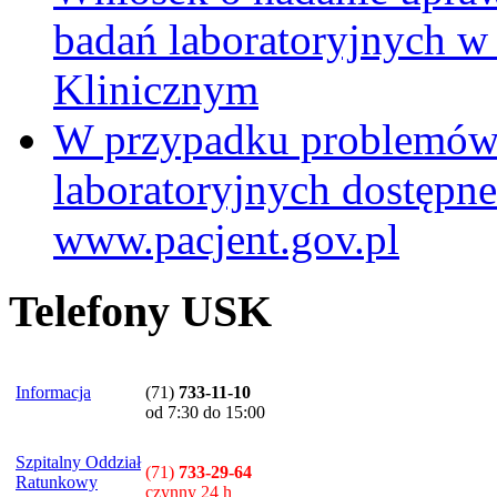
badań laboratoryjnych w
Klinicznym
W przypadku problemów
laboratoryjnych dostępne
www.pacjent.gov.pl
Telefony USK
Informacja
(71)
733-11-10
od 7:30 do 15:00
Szpitalny Oddział
(71)
733-29-64
Ratunkowy
czynny 24 h