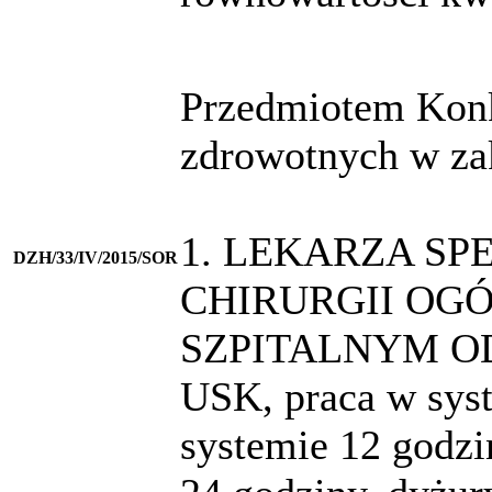
Przedmiotem Konku
zdrowotnych w zak
1. LEKARZA SP
DZH/33/IV/2015/SOR
CHIRURGII OG
SZPITALNYM 
USK, praca w sys
systemie 12 godzi