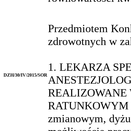
Przedmiotem Konku
zdrowotnych w zak
1. LEKARZA SP
DZH/30/IV/2015/SOR
ANESTEZJOLOGI
REALIZOWANE 
RATUNKOWYM USK
zmianowym, dyżur