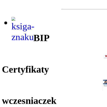
BIP
Certyfikaty
wczesniaczek