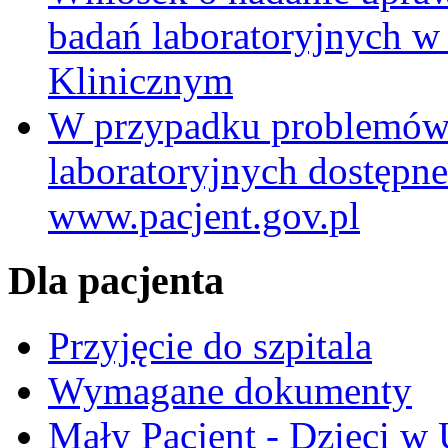
badań laboratoryjnych w
Klinicznym
W przypadku problemów
laboratoryjnych dostępne
www.pacjent.gov.pl
Dla pacjenta
Przyjęcie do szpitala
Wymagane dokumenty
Mały Pacjent - Dzieci w