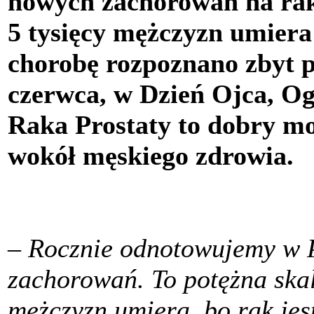
nowych zachorowań na rak
5 tysięcy mężczyzn umiera 
chorobę rozpoznano zbyt 
czerwca, w Dzień Ojca, O
Raka Prostaty to dobry m
wokół męskiego zdrowia.
–
Rocznie odnotowujemy w P
zachorowań. To potężna skal
mężczyzn umiera, bo rak jes