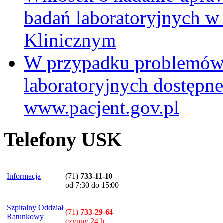
badań laboratoryjnych w
Klinicznym
W przypadku problemów
laboratoryjnych dostępne
www.pacjent.gov.pl
Telefony USK
Informacja
(71)
733-11-10
od 7:30 do 15:00
Szpitalny Oddział
(71)
733-29-64
Ratunkowy
czynny 24 h