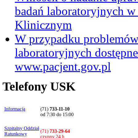
badań laboratoryjnych w
Klinicznym
W przypadku problemów
laboratoryjnych dostępne
www.pacjent.gov.pl
Telefony USK
Informacja
(71)
733-11-10
od 7:30 do 15:00
Szpitalny Oddział
(71)
733-29-64
Ratunkowy
czynny 24 h