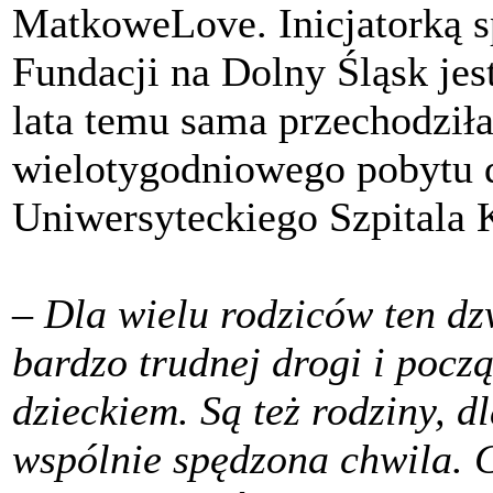
MatkoweLove. Inicjatorką 
Fundacji na Dolny Śląsk jes
lata temu sama przechodził
wielotygodniowego pobytu d
Uniwersyteckiego Szpitala 
– Dla wielu rodziców ten d
bardzo trudnej drogi i pocz
dzieckiem. Są też rodziny, d
wspólnie spędzona chwila. C