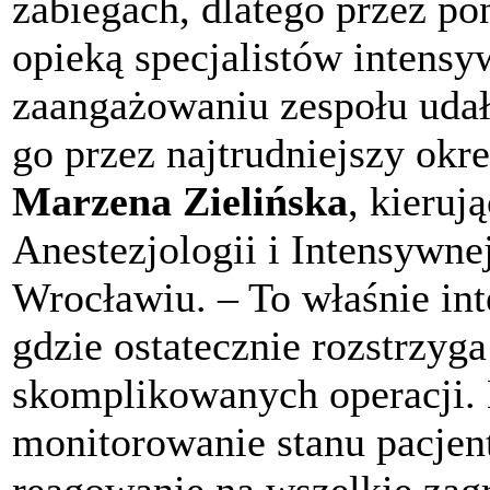
zabiegach, dlatego przez po
opieką specjalistów intens
zaangażowaniu zespołu udał
go przez najtrudniejszy okr
Marzena Zielińska
, kieru
Anestezjologii i Intensywne
Wrocławiu. – To właśnie int
gdzie ostatecznie rozstrzyg
skomplikowanych operacji. 
monitorowanie stanu pacjent