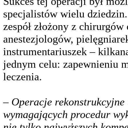
Sukces tej operacji był moż
specjalistów wielu dziedzin
zespół złożony z chirurgów 
anestezjologów, pielęgniare
instrumentariuszek – kilka
jednym celu: zapewnieniu 
leczenia.
– Operacje rekonstrukcyjne 
wymagających procedur wyk
nie tylko najwyższych kompe