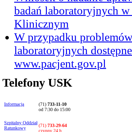
badań laboratoryjnych w
Klinicznym
W przypadku problemów
laboratoryjnych dostępne
www.pacjent.gov.pl
Telefony USK
Informacja
(71)
733-11-10
od 7:30 do 15:00
Szpitalny Oddział
(71)
733-29-64
Ratunkowy
czynny 24 h