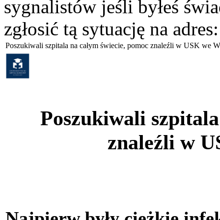
sygnalistów jeśli byłeś św
zgłosić tą sytuację na adres
Poszukiwali szpitala na całym świecie, pomoc znaleźli w USK we 
Poszukiwali szpital
znaleźli w 
Najpierw były ciężkie infe