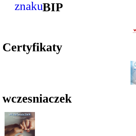
BIP
Certyfikaty
wczesniaczek