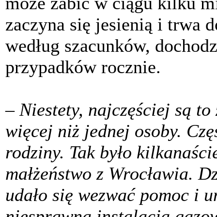
może zabić w ciągu kilku mi
zaczyna się jesienią i trwa 
według szacunków, dochodzi
przypadków rocznie.
– Niestety, najczęściej są t
więcej niż jednej osoby. Częs
rodziny. Tak było kilkanaści
małżeństwo z Wrocławia. Dzi
udało się wezwać pomoc i un
niesprawna instalacja gazo