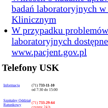
badań laboratoryjnych w
Klinicznym
W przypadku problemów
laboratoryjnych dostępne
www.pacjent.gov.pl
Telefony USK
Informacja
(71)
733-11-10
od 7:30 do 15:00
Szpitalny Oddział
(71)
733-29-64
Ratunkowy
czynny 24 h