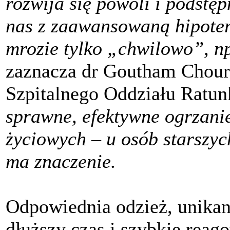
rozwija się powoli i podstęp
nas z zaawansowaną hipoter
mrozie tylko „chwilowo”, np
zaznacza dr Goutham Choura
Szpitalnego Oddziału Rat
sprawne, efektywne ogrzanie
życiowych – u osób starszyc
ma znaczenie.
Odpowiednia odzież, unikan
dłuższy czas i szybkie rea