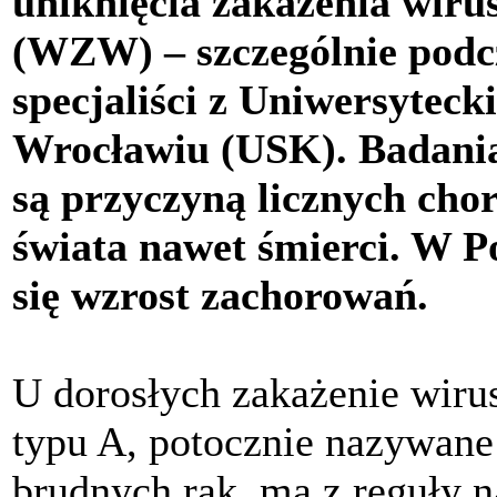
uniknięcia zakażenia wir
(WZW) – szczególnie podc
specjaliści z Uniwersyteck
Wrocławiu (USK). Badania
są przyczyną licznych cho
świata nawet śmierci. W P
się wzrost zachorowań.
U dorosłych zakażenie w
typu A, potocznie nazywane
brudnych rąk, ma z reguły n