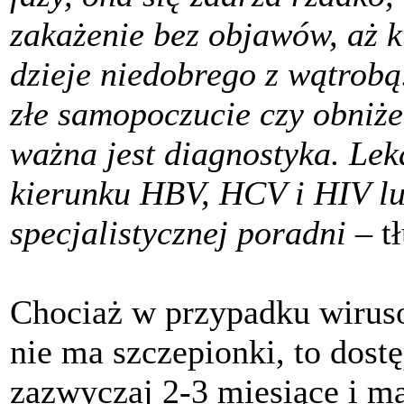
zakażenie bez objawów, aż kt
dzieje niedobrego z wątrob
złe samopoczucie czy obniże
ważna jest diagnostyka. Le
kierunku HBV, HCV i HIV lu
specjalistycznej poradni
– t
Chociaż w przypadku wirus
nie ma szczepionki, to dostę
zazwyczaj 2-3 miesiące i m