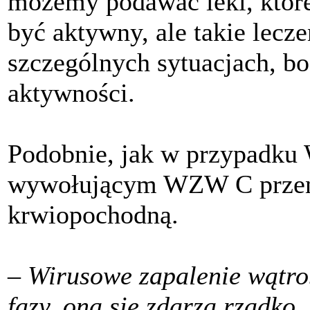
możemy podawać leki, które
być aktywny, ale takie lecz
szczególnych sytuacjach, bo
aktywności.
Podobnie, jak w przypadku
wywołującym WZW C przeno
krwiopochodną.
–
Wirusowe zapalenie wątrob
fazy, ona się zdarza rzadko, 