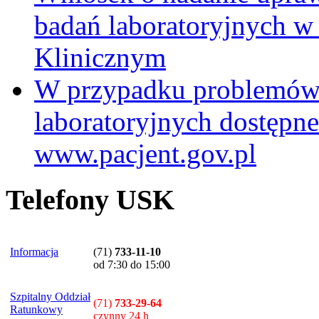
badań laboratoryjnych w
Klinicznym
W przypadku problemów
laboratoryjnych dostępne
www.pacjent.gov.pl
Telefony USK
Informacja
(71)
733-11-10
od 7:30 do 15:00
Szpitalny Oddział
(71)
733-29-64
Ratunkowy
czynny 24 h