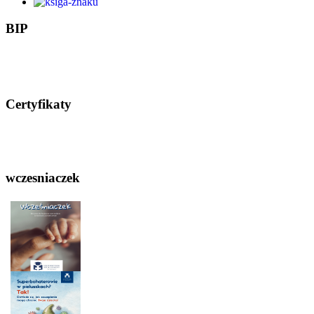
BIP
Certyfikaty
wczesniaczek