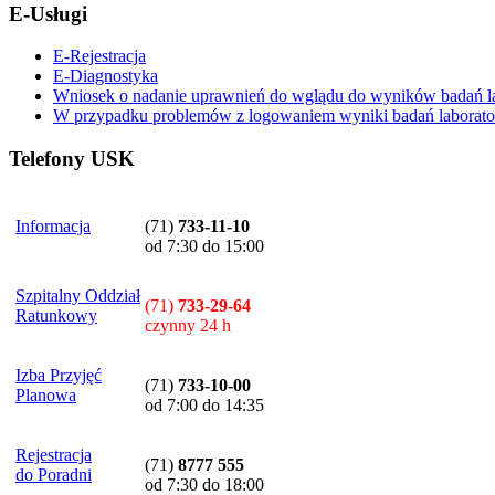
E-Usługi
E-Rejestracja
E-Diagnostyka
Wniosek o nadanie uprawnień do wglądu do wyników badań la
W przypadku problemów z logowaniem wyniki badań laboratory
Telefony USK
Informacja
(71)
733-11-10
od 7:30 do 15:00
Szpitalny Oddział
(71)
733-29-64
Ratunkowy
czynny 24 h
Izba Przyjęć
(71)
733-10-00
Planowa
od 7:00 do 14:35
Rejestracja
(71)
8777 555
do Poradni
od 7:30 do 18:00