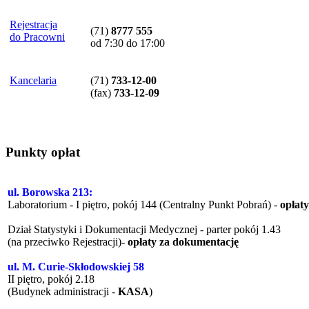
Rejestracja
(71)
8777 555
do Pracowni
od 7:30 do 17:00
Kancelaria
(71)
733-12-00
(
fax
)
733-12-09
Punkty opłat
ul. Borowska 213:
Laboratorium - I piętro, pokój 144 (Centralny Punkt Pobrań) -
opłat
Dział Statystyki i Dokumentacji Medycznej - parter pokój 1.43
(na przeciwko Rejestracji)-
opłaty za dokumentację
ul. M. Curie-Skłodowskiej 58
II piętro, pokój 2.18
(Budynek administracji -
KASA
)