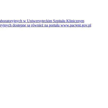
boratoryjnych w Uniwersyteckim Szpitalu Klinicznym
jnych dostępne są również na portalu www.pacjent.gov.pl