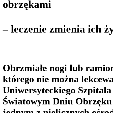
obrzękami
– leczenie zmienia ich ż
Obrzmiałe nogi lub ramio
którego nie można lekcewa
Uniwersyteckiego Szpital
Światowym Dniu Obrzęku L
jednym z nielicznych ośr