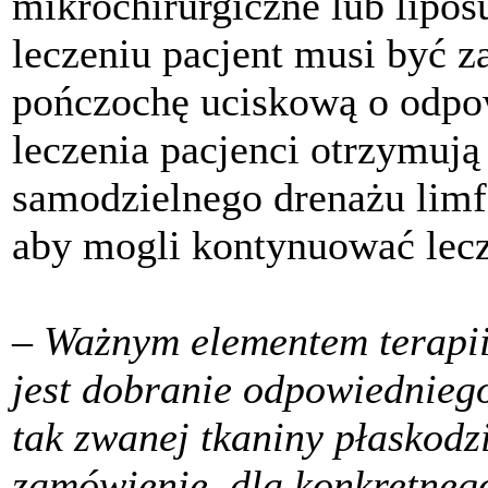
mikrochirurgiczne lub lipo
leczeniu pacjent musi być 
pończochę uciskową o odpow
leczenia pacjenci otrzymują
samodzielnego drenażu limf
aby mogli kontynuować lec
– Ważnym elementem terapii,
jest dobranie odpowiednieg
tak zwanej tkaniny płaskodz
zamówienie, dla konkretneg