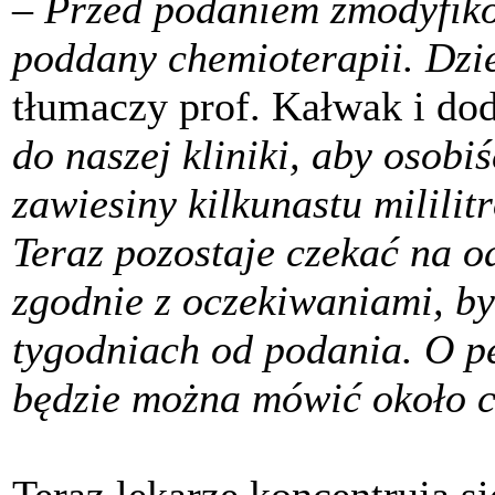
–
Przed podaniem zmodyfiko
poddany chemioterapii. Dzie
tłumaczy prof. Kałwak i do
do naszej kliniki, aby osob
zawiesiny kilkunastu milil
Teraz pozostaje czekać na 
zgodnie z oczekiwaniami, by
tygodniach od podania. O p
będzie można mówić około cz
Teraz lekarze koncentrują si