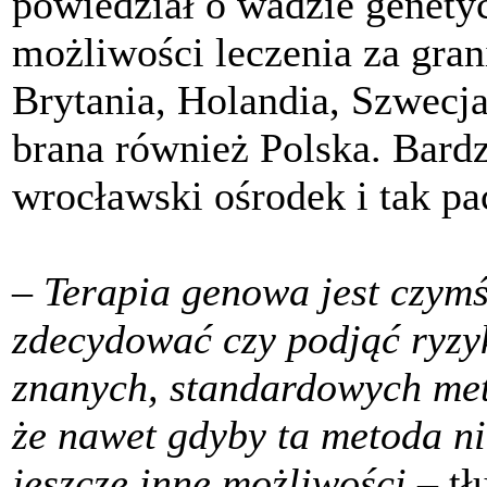
powiedział o wadzie genety
możliwości leczenia za gra
Brytania, Holandia, Szwecja
brana również Polska. Bard
wrocławski ośrodek i tak pa
–
Terapia genowa jest czym
zdecydować czy podjąć ryzyko
znanych, standardowych me
że nawet gdyby ta metoda ni
jeszcze inne możliwości
– t