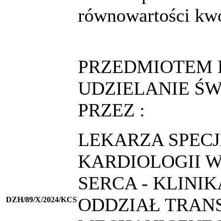
równowartości kwo
PRZEDMIOTEM 
UDZIELANIE Ś
PRZEZ :
LEKARZA SPECJ
KARDIOLOGII W
SERCA - KLINI
ODDZIAŁ TRANS
DZH/89/X/2024/KCS