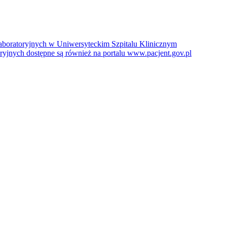
boratoryjnych w Uniwersyteckim Szpitalu Klinicznym
jnych dostępne są również na portalu www.pacjent.gov.pl