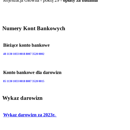
Rejestracja Główna - pokój 29 -
opłaty za badania
Numery Kont Bankowych
Bieżące konto bankowe
48 1130 1033 0018 8007 3520 0002
Konto bankowe dla darowizn
85 1130 1033 0018 8007 3520 0015
Wykaz darowizn
Wykaz darowizn za 2023r.