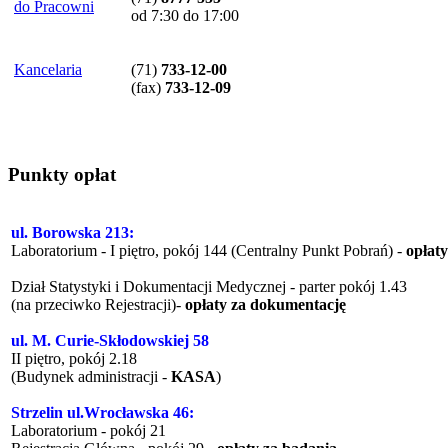
do Pracowni
od 7:30 do 17:00
Kancelaria
(71)
733-12-00
(
fax
)
733-12-09
Punkty opłat
ul. Borowska 213:
Laboratorium - I piętro, pokój 144 (Centralny Punkt Pobrań) -
opłat
Dział Statystyki i Dokumentacji Medycznej - parter pokój 1.43
(na przeciwko Rejestracji)-
opłaty za dokumentację
ul. M. Curie-Skłodowskiej 58
II piętro, pokój 2.18
(Budynek administracji -
KASA
)
Strzelin ul.Wrocławska 46:
Laboratorium - pokój 21