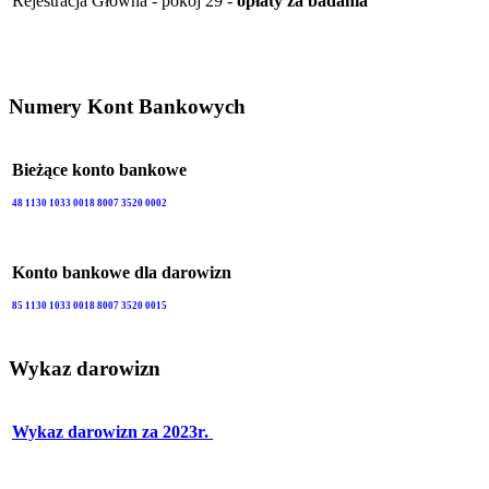
Rejestracja Główna - pokój 29 -
opłaty za badania
Numery Kont Bankowych
Bieżące konto bankowe
48 1130 1033 0018 8007 3520 0002
Konto bankowe dla darowizn
85 1130 1033 0018 8007 3520 0015
Wykaz darowizn
Wykaz darowizn za 2023r.