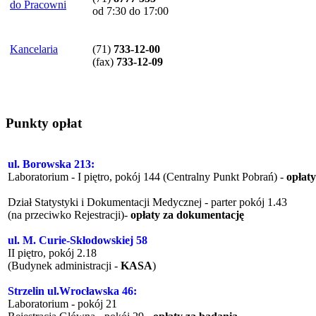
do Pracowni
od 7:30 do 17:00
Kancelaria
(71)
733-12-00
(
fax
)
733-12-09
Punkty opłat
ul. Borowska 213:
Laboratorium - I piętro, pokój 144 (Centralny Punkt Pobrań) -
opłat
Dział Statystyki i Dokumentacji Medycznej - parter pokój 1.43
(na przeciwko Rejestracji)-
opłaty za dokumentację
ul. M. Curie-Skłodowskiej 58
II piętro, pokój 2.18
(Budynek administracji -
KASA
)
Strzelin ul.Wrocławska 46:
Laboratorium - pokój 21