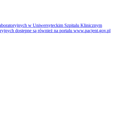
boratoryjnych w Uniwersyteckim Szpitalu Klinicznym
jnych dostępne są również na portalu www.pacjent.gov.pl