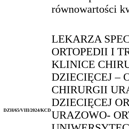
równowartości k
LEKARZA SPEC
ORTOPEDII I 
KLINICE CHIRU
DZIECIĘCEJ –
CHIRURGII U
DZIECIĘCEJ O
DZH/65/VIII/2024/KCD
URAZOWO- OR
UNIWERSYTEC