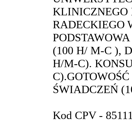
KLINICZNEGO I
RADECKIEGO 
PODSTAWOWA 
(100 H/ M-C )
H/M-C). KONSU
C).GOTOWOŚĆ
ŚWIADCZEŃ (10
Kod CPV - 851110