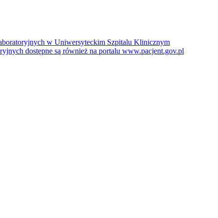
boratoryjnych w Uniwersyteckim Szpitalu Klinicznym
jnych dostępne są również na portalu www.pacjent.gov.pl