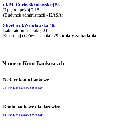
ul. M. Curie-Skłodowskiej 58
II piętro, pokój 2.18
(Budynek administracji -
KASA
)
Strzelin ul.Wrocławska 46:
Laboratorium - pokój 21
Rejestracja Główna - pokój 29 -
opłaty za badania
Numery Kont Bankowych
Bieżące konto bankowe
48 1130 1033 0018 8007 3520 0002
Konto bankowe dla darowizn
85 1130 1033 0018 8007 3520 0015