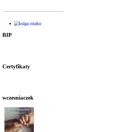
BIP
Certyfikaty
wczesniaczek