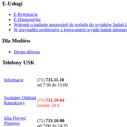
E-Usługi
E-Rejestracja
E-Diagnostyka
Wniosek o nadanie uprawnień do wglądu do wyników badań la
W przypadku problemów z logowaniem wyniki badań laboratory
Dla Mediów
Strona główna
Telefony USK
Informacja
(71)
733-11-10
od 7:30 do 15:00
Szpitalny Oddział
(71)
733-29-64
Ratunkowy
czynny 24 h
Izba Przyjęć
(71)
733-10-00
Planowa
od 7:00 do 14:35