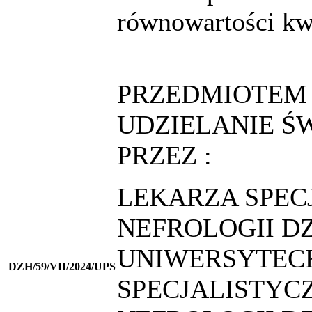
równowartości kw
PRZEDMIOTEM 
UDZIELANIE 
PRZEZ :
LEKARZA SPEC
NEFROLOGII DZ
UNIWERSYTECK
DZH/59/VII/2024/UPS
SPECJALISTYC